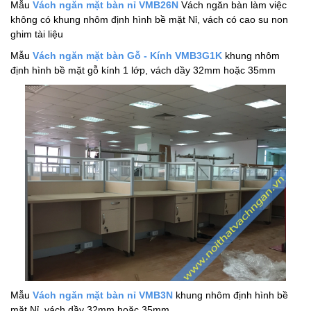
Mẫu
Vách ngăn mặt bàn nỉ VMB26N
Vách ngăn bàn làm việc
không có khung nhôm định hình bề mặt Nỉ, vách có cao su non
ghim tài liệu
Mẫu
Vách ngăn mặt bàn Gỗ - Kính VMB3G1K
khung nhôm
định hình bề mặt gỗ kính 1 lớp, vách dầy 32mm hoặc 35mm
Mẫu
Vách ngăn mặt bàn nỉ VMB3N
khung nhôm định hình bề
mặt Nỉ, vách dầy 32mm hoặc 35mm