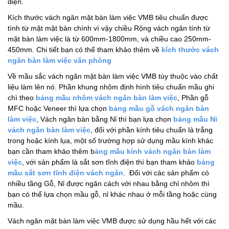
điện.
Kích thước vách ngăn mặt bàn làm việc VMB tiêu chuẩn được
tính từ mặt mặt bàn chính vì vậy chiều Rộng vách ngăn tính từ
mặt bàn làm việc là từ 600mm-1800mm, và chiều cao 250mm-
450mm. Chi tiết bạn có thể tham khảo thêm về
kích thước vách
ngăn bàn làm việc văn phòng
Về mầu sắc vách ngăn mặt bàn làm việc VMB tùy thuộc vào chất
liệu làm lên nó. Phần khung nhôm định hình tiêu chuẩn mầu ghi
chì theo
bảng mầu nhôm vách ngăn bàn làm việc
, Phần gỗ
MFC hoặc Veneer thì lựa chọn
bảng mầu gỗ vách ngăn bàn
làm việc
, Vách ngăn bàn bằng Nỉ thì bạn lựa chọn
bảng mầu Nỉ
vách ngăn bàn làm việc
, đối với phần kính tiêu chuẩn là trắng
trong hoặc kính lụa, một số trường hợp sử dụng mầu kính khác
bạn cần tham khảo thêm b
ảng mầu kính vách ngăn bàn làm
việc
, với sản phẩm là sắt sơn tĩnh điện thì bạn tham khảo
bảng
mầu sắt sơn tĩnh điện vách ngăn
. Đối với các sản phẩm có
nhiều tầng Gỗ, Nỉ được ngăn cách với nhau bằng chỉ nhôm thì
bạn có thể lựa chọn mầu gỗ, nỉ khác nhau ở mỗi tầng hoặc cùng
mầu.
Vách ngăn mặt bàn làm việc VMB được sử dụng hầu hết với các