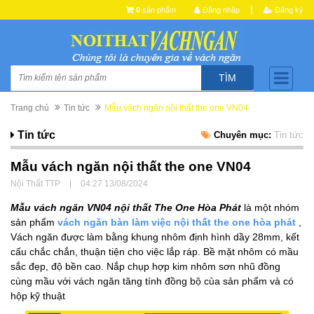
|
0
sản phẩm
Đăng nhập
Đăng ký
TÌM
Trang chủ
Tin tức
Mẫu vách ngăn nội thất the one VN04
Tin tức
Chuyên mục:
Tin tức
Mẫu vách ngăn nội thất the one VN04
Nội Thất TTP
|
04:27 13/08/2024
Mẫu vách ngăn VN04 nội thất The One Hòa Phát
là một nhóm
sản phẩm
vách ngăn bàn làm việc nội thất the one hòa phát
,
Vách ngăn được làm bằng khung nhôm định hình dầy 28mm, kết
cấu chắc chắn, thuận tiện cho việc lắp ráp. Bề mặt nhôm có mầu
sắc đẹp, độ bền cao. Nắp chụp hợp kim nhôm sơn nhũ đồng
cùng mầu với vách ngăn tăng tính đồng bộ của sản phẩm và có
hộp kỹ thuật