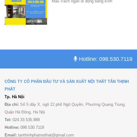
Mẫu Vách ngăn di động bằng kính
Hotline: 098.530.7119
CÔNG TY CỔ PHẦN ĐẦU TƯ VÀ SẢN XUẤT NỘI THẤT TÂN THỊNH
PHÁT
Tp. Hà Nội
Địa chỉ:
Số 5 dãy X, ngõ 22 phố Ngô Quyền, Phường Quang Trung,
Quận Hà Đông, Hà Nội
Tel:
024.33.535.888
Hotline:
098.530.7119
Email:
tanthinhphatnoithat@gmail.com