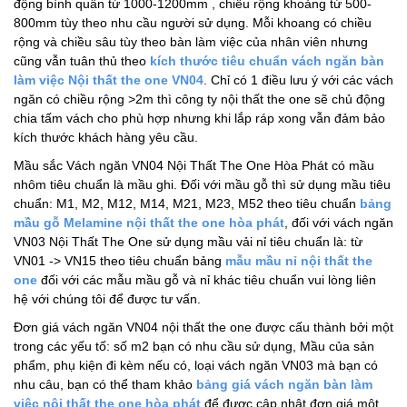
động bình quân từ 1000-1200mm , chiều rộng khoảng từ 500-
800mm tùy theo nhu cầu người sử dụng. Mỗi khoang có chiều
rộng và chiều sâu tùy theo bàn làm việc của nhân viên nhưng
cũng vẫn tuân thủ theo
kích thước tiêu chuẩn vách ngăn bàn
làm việc Nội thất the one VN04
. Chỉ có 1 điều lưu ý với các vách
ngăn có chiều rộng >2m thì công ty nội thất the one sẽ chủ động
chia tấm vách cho phù hợp nhưng khi lắp ráp xong vẫn đảm bảo
kích thước khách hàng yêu cầu.
Mầu sắc Vách ngăn VN04 Nội Thất The One Hòa Phát có mầu
nhôm tiêu chuẩn là mầu ghi. Đối với mầu gỗ thì sử dụng mầu tiêu
chuẩn: M1, M2, M12, M14, M21, M23, M52 theo tiêu chuẩn
bảng
mầu gỗ Melamine nội thất the one hòa phát
, đối với vách ngăn
VN03 Nội Thất The One sử dụng mầu vải nỉ tiêu chuẩn là: từ
VN01 -> VN15 theo tiêu chuẩn bảng
mẫu mầu nỉ nội thất the
one
đối với các mẫu mầu gỗ và nỉ khác tiêu chuẩn vui lòng liên
hệ với chúng tôi để được tư vấn.
Đơn giá vách ngăn VN04 nội thất the one được cấu thành bởi một
trong các yếu tố: số m2 bạn có nhu cầu sử dụng, Mầu của sản
phẩm, phụ kiện đi kèm nếu có, loại vách ngăn VN03 mà bạn có
nhu câu, bạn có thể tham khảo
bảng giá vách ngăn bàn làm
việc nội thất the one hòa phát
để được cập nhật đơn giá một