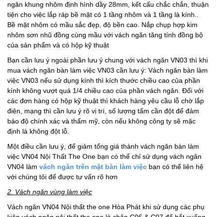
ngăn khung nhôm định hình dầy 28mm, kết cấu chắc chắn, thuận
tiện cho việc lắp ráp bề mặt có 1 tầng nhôm và 1 tầng là kính..
Bề mặt nhôm có mầu sắc đẹp, độ bền cao. Nắp chụp hợp kim
nhôm sơn nhũ đồng cùng mầu với vách ngăn tăng tính đồng bộ
của sản phẩm và có hộp kỹ thuật
Bạn cần lưu ý ngoài phần lưu ý chung với vách ngăn VN03 thì khi
mua vách ngăn bàn làm việc VN03 cần lưu ý: Vách ngăn bàn làm
việc VN03 nếu sử dụng kính thì kích thước chiều cao của phần
kính không vượt quá 1/4 chiều cao của phần vách ngăn. Đối với
các đơn hàng có hộp kỹ thuật thì khách hàng yêu cầu lỗ chờ lắp
điện, mạng thì cần lưu ý rõ vị trí, số lượng tấm cần đột để đảm
bảo độ chính xác và thẩm mỹ, còn nếu không công ty sẽ mặc
định là không đột lỗ.
Một điều cần lưu ý, để giảm tổng giá thành vách ngăn bàn làm
việc VN04 Nội Thất The One bạn có thể chỉ sử dụng vách ngăn
VN04 làm
vách ngăn trên mặt bàn làm việc
bạn có thể liên hệ
với chúng tôi để được tư vấn rõ hơn
2. Vách ngăn vùng làm việc
Vách ngăn VN04 Nội thất the one Hòa Phát khi sử dụng các phụ
kiện vách ngăn nội thất the one là chân C06 & C07 để bắt xuống