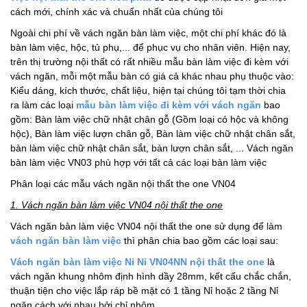
cách mới, chính xác và chuẩn nhất của chúng tôi
Ngoài chi phí về vách ngăn bàn làm việc, một chi phí khác đó là
bàn làm việc, hộc, tủ phụ,... để phục vụ cho nhân viên. Hiện nay,
trên thị trường nội thất có rất nhiều mẫu bàn làm việc đi kèm với
vách ngăn, mỗi một mẫu bàn có giá cả khác nhau phụ thuộc vào:
Kiểu dáng, kích thước, chất liệu, hiện tại chúng tôi tạm thời chia
ra làm các loại
mẫu bàn làm việc đi kèm với vách ngăn
bao
gồm: Bàn làm việc chữ nhật chân gỗ (Gồm loại có hộc và không
hộc), Bàn làm việc lượn chân gỗ, Bàn làm việc chữ nhật chân sắt,
bàn làm việc chữ nhật chân sắt, bàn lượn chân sắt, ... Vách ngăn
bàn làm việc VN03 phù hợp với tất cả các loại bàn làm việc
Phân loại các mẫu vách ngăn nội thất the one VN04
1. Vách ngăn bàn làm việc VN04 nội thất the one
Vách ngăn bàn làm việc VN04 nội thất the one sử dụng để làm
vách ngăn bàn làm việc
thì phân chia bao gồm các loại sau:
Vách ngăn bàn làm việc Nỉ Nỉ VN04NN nội thất the one
là
vách ngăn khung nhôm định hình dầy 28mm, kết cấu chắc chắn,
thuận tiện cho việc lắp ráp bề mặt có 1 tầng Nỉ hoặc 2 tầng Nỉ
ngăn cách với nhau bởi chỉ nhôm