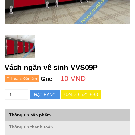
Vách ngăn vệ sinh VVS09P
10 VND
Giá:
Tình trạng: Còn hàng
024.33.525.888
ĐẶT HÀNG
Thông tin sản phẩm
Thông tin thanh toán