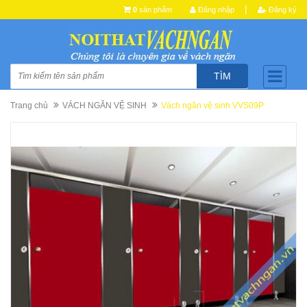
|
0
sản phẩm
Đăng nhập
Đăng ký
TÌM
Trang chủ
VÁCH NGĂN VỆ SINH
Vách ngăn vệ sinh VVS09P