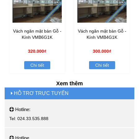
Vách ngăn mặt bàn Gỗ -
Vách ngăn mặt bàn Gỗ -
Kính VMB6G1K
Kính VMB4G1K
320.000₫
300.000₫
Chi tiết
Chi tiết
Xem thêm
HỖ TRƠ TRỰC TUYẾN
Hotline:
Tel: 024.33.535.888
Hotline